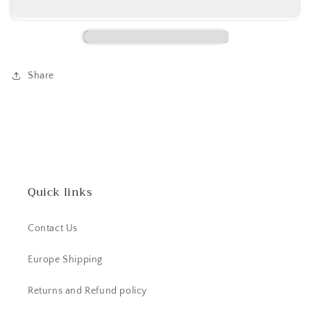
AGRUMES
AGRUMES
MUG
MUG
2
2
ASS
ASS
-
-
Share
5921838
5921838
Quick links
Contact Us
Europe Shipping
Returns and Refund policy