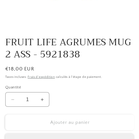
Ouvrir
le
FRUIT LIFE AGRUMES MUG
média
1
2 ASS - 5921838
dans
une
fenêtre
modale
Prix
€18,00 EUR
SKU:
habituel
Taxes incluses.
Frais d'expédition
calculés à l'étape de paiement.
Quantité
Réduire
Augmenter
la
la
quantité
quantité
de
de
Ajouter au panier
FRUIT
FRUIT
LIFE
LIFE